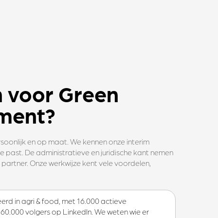
 voor Green
tment?
soonlijk en op maat. We kennen onze interim
e past. De administratieve en juridische kant nemen
e partner. Onze werkwijze kent vele voordelen,
erd in agri & food, met 16.000 actieve
60.000 volgers op LinkedIn. We weten wie er