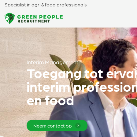
Specialist in agri & food professionals
Interim Management
Toegang tot erva
interim profession
en food
Neem contact op