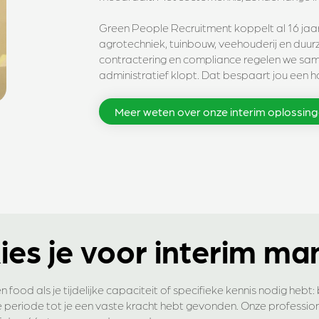
Green People Recruitment koppelt al 16 jaar
agrotechniek, tuinbouw, veehouderij en duur
contractering en compliance regelen we same
administratief klopt. Dat bespaart jou een ho
Meer weten over onze interim oplossin
ies je voor interim m
food als je tijdelijke capaciteit of specifieke kennis nodig hebt: b
e periode tot je een vaste kracht hebt gevonden. Onze profession