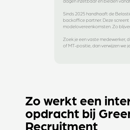
dagen inzetbaar en bieden van
Sinds 2025 handhaaft de Belasti
backoffice partner. Deze screen
modelovereenkomsten. Zo blijven f
Zoek je een vaste medewerker, 
of MT-positie, dan verwijzen we 
Zo werkt een inte
opdracht bij Gree
Recruitment