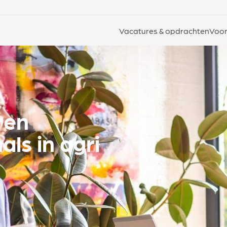
Vacatures & opdrachten
Voor
ren
als in agri