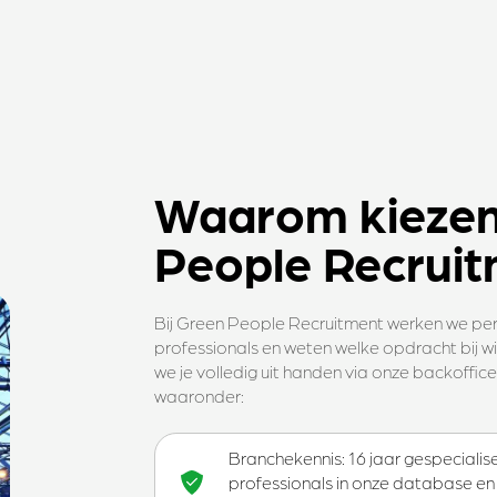
Waarom kiezen
People Recrui
Bij Green People Recruitment werken we per
professionals en weten welke opdracht bij wi
we je volledig uit handen via onze backoffic
waaronder:
Branchekennis: 16 jaar gespecialise
professionals in onze database en 