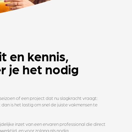
it en kennis,
 je het nodig
 seizoen of een project dat nu slagkracht vraagt:
t dan is het lastig om snel de juiste vakmensen te
ijdelijke inzet van een ervaren professional die direct
werktijd, en voor zolang als nodig.