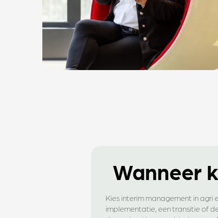
Wanneer k
Kies interim management in agri en 
implementatie, een transitie of d