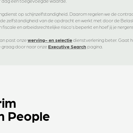
af dag één toegevoegde waarde.
ngdienst op schijnzelfstandigheid. Daarom regelen we de contra
t de zelfstandigheid van de opdracht en werkt met door de Bela
iscale en arbeidsrechtelijke risico’s beperkt en hoef jij je nerge
dan past onze
werving- en selectie
dienstverlening beter. Gaat h
je graag door naar onze
Executive Search
pagina.
rim
n People