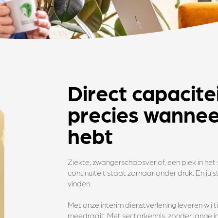
Direct capacite
precies wanneer
hebt
Ziekte, zwangerschapsverlof, een piek in het
continuïteit staat zomaar onder druk. En juis
vinden.
Met onze interim dienstverlening leveren wij t
meedraait. Met sectorkennis, zonder lange in