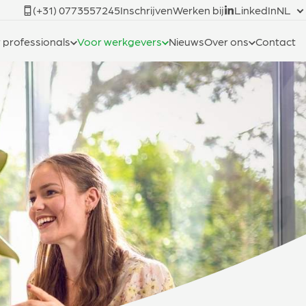
(+31) 0773557245
Inschrijven
Werken bij
LinkedIn
NL
 professionals
Voor werkgevers
Nieuws
Over ons
Contact