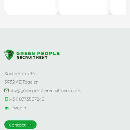
Kasteellaan 33
5932 AE Tegelen
info@greenpeoplerecruitment.com
(+31) 0773557245
LinkedIn
Contact