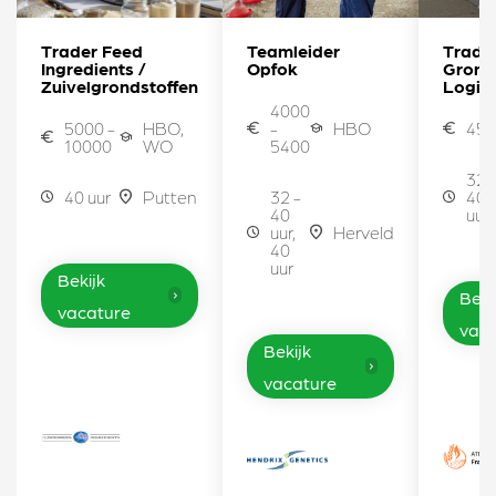
Trader Feed
Teamleider
Trade
Ingredients /
Opfok
Grond
Zuivelgrondstoffen
Logist
4000
5000 -
HBO,
-
HBO
450
10000
WO
5400
32 
40 uur
Putten
32 -
40
40
uur
uur,
Herveld
40
uur
Bekijk
Beki
vacature
vaca
Bekijk
vacature