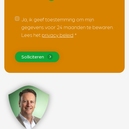
Ja, ik geef toestemming om mijn
gegevens voor 24 maanden te bewaren.
Lees het
privacy beleid
*
Solliciteren