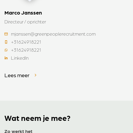
Marco Janssen
Directeur / oprichter
mjanssen@greenpeoplerecruitment.com
+31624918221
+31624918221
LinkedIn
Lees meer
Wat neem je mee?
Zo werkt het